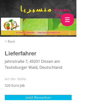
منسيريا
Dissen -
Oesede
Dissen - Oesede - Georgsmarienhütte
< Back
Lieferfahrer
Jahnstraße 7, 49201 Dissen am
Teutoburger Wald, Deutschland
Art der Stelle:
520 Euro Job
Jetzt Bewerben